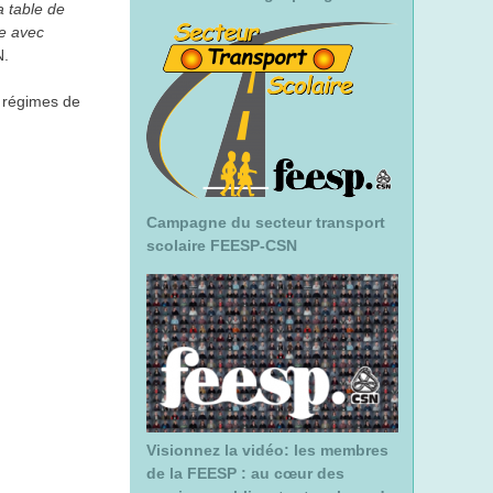
a table de
ue avec
N.
s régimes de
Campagne du secteur transport
scolaire FEESP-CSN
Visionnez la vidéo: les membres
de la FEESP : au cœur des