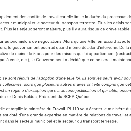
pidement des conflits de travail car elle limite la durée du processus d
cteur municipal et le secteur du transport terrestre. Plus les délais son
ôt. Plus les enjeux seront majeurs, plus il y aura risque de grève rapide.
ur autonomielors de négociations. Alors qu’une Ville, en accord avec le
 tiers, le gouvernement pourrait quand même décider d’intervenir. De l
ctive de moins de 5 ans pour des raisons qui lui appartiennent (restruc
pal à venir, etc.), le Gouvernement a décidé que ce ne serait maintena
e sont réjouis de l’adoption d’une telle loi. Ils sont les seuls avoir so
 collectives, alors que plusieurs autres maires ont vite compris que cett
 un régime d’exception qui n’a aucune justification et qui cible, encore
réciser Denis Bolduc, Président du SCFP-Québec.
le et torpille le ministère du Travail. PL110 veut écarter le ministère du
e est doté d’une grande expertise en matière de relations de travail et
nt dans le secteur municipal et le secteur du transport terrestre.