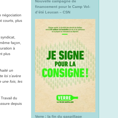
Nouvelle campagne de
r
financement pour le Camp Vol-
c
d’été Leucan – CSN
e négociation
h
t courts, plus
e
 syndicat,
a même façon,
turation à
nt plus
uhaité un
e loi s’avère
 une fois, les
 Travail du
 assure depuis
Verre : la fin du gaspillage