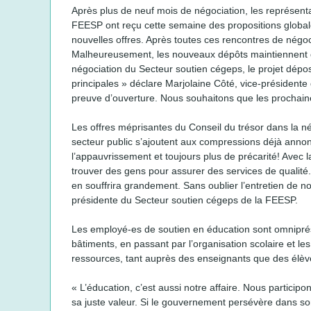
Après plus de neuf mois de négociation, les représent
FEESP ont reçu cette semaine des propositions glob
nouvelles offres. Après toutes ces rencontres de négoc
Malheureusement, les nouveaux dépôts maintiennent d
négociation du Secteur soutien cégeps, le projet dép
principales » déclare Marjolaine Côté, vice-présidente 
preuve d’ouverture. Nous souhaitons que les prochaines
Les offres méprisantes du Conseil du trésor dans la n
secteur public s’ajoutent aux compressions déjà annonc
l’appauvrissement et toujours plus de précarité! Avec la 
trouver des gens pour assurer des services de qualité
en souffrira grandement. Sans oublier l’entretien de n
présidente du Secteur soutien cégeps de la FEESP.
Les employé-es de soutien en éducation sont omniprésen
bâtiments, en passant par l’organisation scolaire et l
ressources, tant auprès des enseignants que des élèv
« L’éducation, c’est aussi notre affaire. Nous particip
sa juste valeur. Si le gouvernement persévère dans son