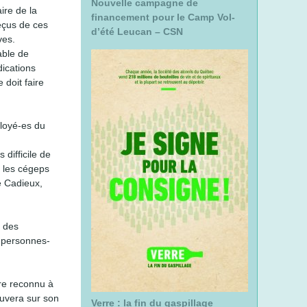
Nouvelle campagne de
ire de la
r
financement pour le Camp Vol-
éçus de ces
c
d’été Leucan – CSN
ves.
h
able de
e
ications
 doit faire
ployé-es du
 difficile de
t les cégeps
e Cadieux,
n des
e personnes-
tre reconnu à
ouvera sur son
Verre : la fin du gaspillage