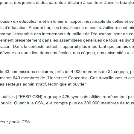
ants, des jeunes et des parents » déclare à son tour Danielle Beaulie
soutien en éducation
met en lumière l’apport inestimable de celles et ce
s d’éducation. Aujourd’hui, ces travailleuses et ces travailleurs souhai
comme l’ensemble des intervenants du milieu de l’éducation, sont en co
 tiennent présentement dans les assemblées générales de tous les synd
ation. Dans le contexte actuel, il apparait plus important que jamais d
e dévoue au quotidien dans nos écoles, nos cégeps, nos universités »
 33 commissions scolaires, près de 4 000 membres de 34 cégeps, pl
iron 640 membres de l’Université Concordia. Ces travailleuses et ces 
les secteurs administratif, technique et ouvrier.
publics (FEESP-CSN) regroupe 425 syndicats affiliés représentant pl
arapublic. Quant à la CSN, elle compte plus de 300 000 membres de tous
cteur public CSN