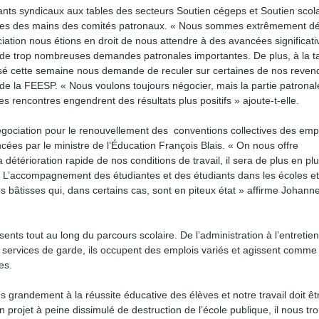
ants syndicaux aux tables des secteurs Soutien cégeps et Soutien scola
ales des mains des comités patronaux. « Nous sommes extrêmement d
iation nous étions en droit de nous attendre à des avancées significati
e trop nombreuses demandes patronales importantes. De plus, à la t
osé cette semaine nous demande de reculer sur certaines de nos revend
de la FEESP. « Nous voulons toujours négocier, mais la partie patronale
 rencontres engendrent des résultats plus positifs » ajoute-t-elle.
égociation pour le renouvellement des conventions collectives des em
ées par le ministre de l’Éducation François Blais. « On nous offre
détérioration rapide de nos conditions de travail, il sera de plus en plus
. L’accompagnement des étudiantes et des étudiants dans les écoles e
os bâtisses qui, dans certains cas, sont en piteux état » affirme Johann
ts tout au long du parcours scolaire. De l’administration à l’entretie
es services de garde, ils occupent des emplois variés et agissent comm
es.
ons grandement à la réussite éducative des élèves et notre travail doit ê
 projet à peine dissimulé de destruction de l’école publique, il nous tr