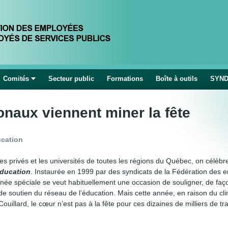
Jump to navigation
Comités
Secteur public
Formations
Boîte à outils
SYND
naux viennent miner la fête
ucation
es privés et les universités de toutes les régions du Québec, on célèbr
éducation
. Instaurée en 1999 par des syndicats de la Fédération des 
ée spéciale se veut habituellement une occasion de souligner, de façon
e soutien du réseau de l’éducation. Mais cette année, en raison du cl
illard, le cœur n’est pas à la fête pour ces dizaines de milliers de tra