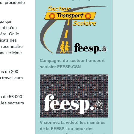
u, présidente
ux qui
tent qu’on
lère. On le
icats des
e reconnaitre
 conclue Mme
Campagne du secteur transport
scolaire FEESP-CSN
us de 200
travailleurs
us de 56 000
 les secteurs
Visionnez la vidéo: les membres
de la FEESP : au cœur des