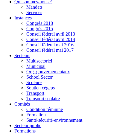
Qui sommes-nous ?
Mandats
Services
Instances
Congrès 2018
Congrès 2015
Conseil fédéral avril 2013
Conseil fédéral avril 2014
Conseil fédéral mai 2016
Conseil fédéral mai 2017
Secteurs
Multisectoriel
Municipal
Org. gouvernementaux
School Sector
Scolaire
Soutien cégeps
Transport
Transport scolaire
Comités
Condition féminine
Formation
Santé-sécurité-environnement
Secteur public
Formations