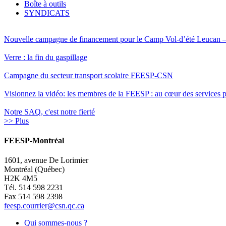
Boîte à outils
SYNDICATS
Nouvelle campagne de financement pour le Camp Vol-d’été Leucan
Verre : la fin du gaspillage
Campagne du secteur transport scolaire FEESP-CSN
Visionnez la vidéo: les membres de la FEESP : au cœur des services pu
Notre SAQ, c'est notre fierté
>> Plus
FEESP-Montréal
1601, avenue De Lorimier
Montréal (Québec)
H2K 4M5
Tél. 514 598 2231
Fax 514 598 2398
feesp.courrier@csn.qc.ca
Qui sommes-nous ?