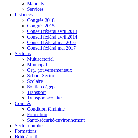
Mandats
Services
Instances
Congrès 2018
Congrès 2015
Conseil fédéral avril 2013
Conseil fédéral avril 2014
Conseil fédéral mai 2016
Conseil fédéral mai 2017
Secteurs
Multisectoriel
Municipal
Org. gouvernementaux
School Sector
Scolaire
Soutien cégeps
Transport
Transport scolaire
Comités
Condition féminine
Formation
Santé-sécurité-environnement
Secteur public
Formations
Boîte à outils