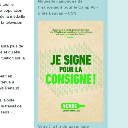
Nouvelle campagne de
 tout le
r
financement pour le Camp Vol-
la population
c
d’été Leucan – CSN
 de la médaille
h
la télévision
e
 aura plus de
e et qu'elle
ituation sur la
peut en
ntenue à
enis Renaud.
s, ajoute
le travail de
 sens »,
Verre : la fin du gaspillage