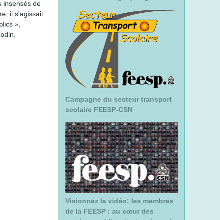
s insensés de
, il s'agissait
lics »,
odin.
Campagne du secteur transport
scolaire FEESP-CSN
Visionnez la vidéo: les membres
de la FEESP : au cœur des