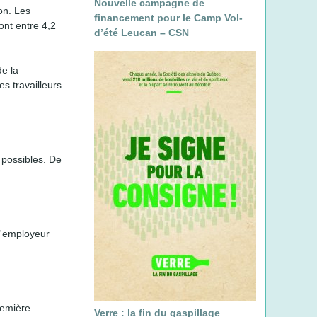
Nouvelle campagne de
on. Les
r
financement pour le Camp Vol-
ont entre 4,2
c
d’été Leucan – CSN
h
e
de la
s travailleurs
 possibles. De
 l'employeur
remière
Verre : la fin du gaspillage