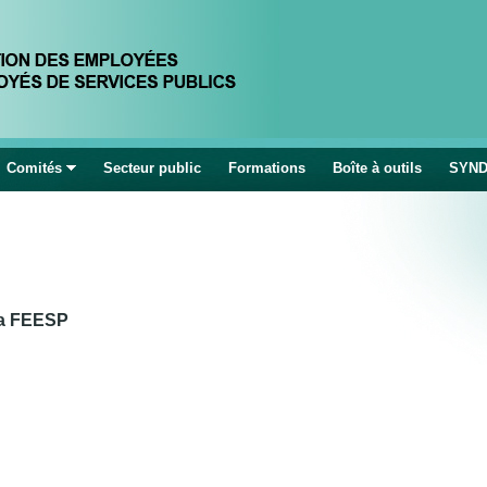
Jump to navigation
Comités
Secteur public
Formations
Boîte à outils
SYND
la FEESP