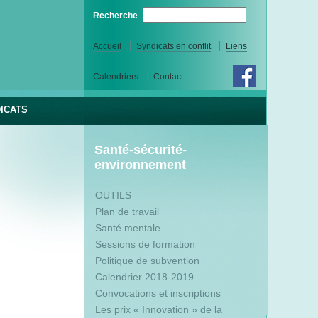
Recherche
F
o
Accueil
Syndicats en conflit
Liens
r
Calendriers
Contact
m
u
ICATS
l
a
Santé-sécurité-
i
environnement
r
e
OUTILS
d
Plan de travail
e
Santé mentale
r
Sessions de formation
e
Politique de subvention
c
Calendrier 2018-2019
Convocations et inscriptions
h
Les prix « Innovation » de la
e